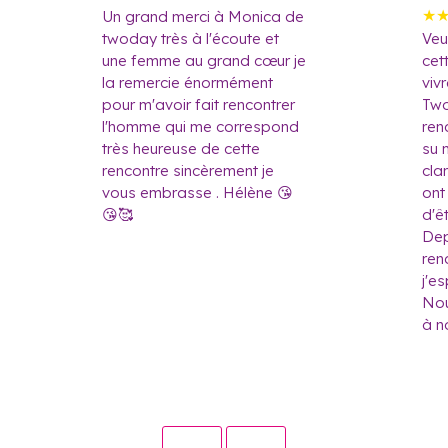
★
Un grand merci à Monica de
twoday très à l'écoute et
Veu
une femme au grand cœur je
cet
la remercie énormément
viv
pour m'avoir fait rencontrer
Two
l'homme qui me correspond
ren
très heureuse de cette
su 
rencontre sincèrement je
clar
vous embrasse . Hélène 😘
ont
😘🥰
d'ê
Dep
ren
j'e
Nou
à n