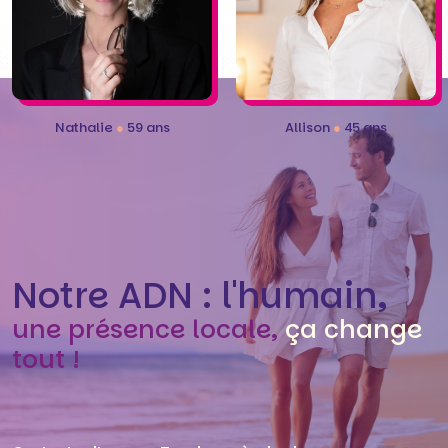
Nathalie
●
59 ans
Allison
●
45 ans
Notre ADN : l'humain,
une présence locale,
ça change
tout !