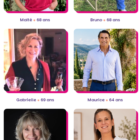
Maïté
●
68 ans
Bruno
●
68 ans
Gabrielle
●
69 ans
Maurice
●
64 ans