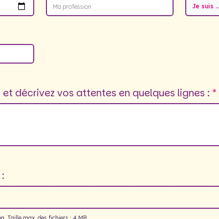
Je suis ..
et décrivez vos attentes en quelques lignes :
:
g, Taille max. des fichiers : 4 MB.