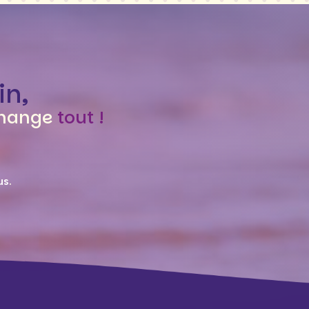
in,
hange
tout !
us
.