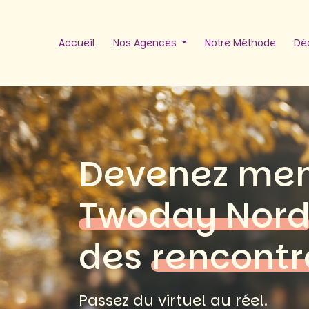
Accueil
Nos Agences
Notre Méthode
Déc
Devenez me
Twoday Nor
des
rencontr
Passez du virtuel au réel.